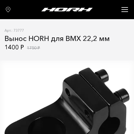
Запчасти
Аксессуары
Арт.: 73777
О нас
Вынос HORH для BMX 22,2 мм
Гарантия
1400 Р
1750 Р
Контакты