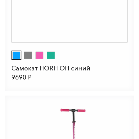
Самокат HORH OH синий
9690 Р