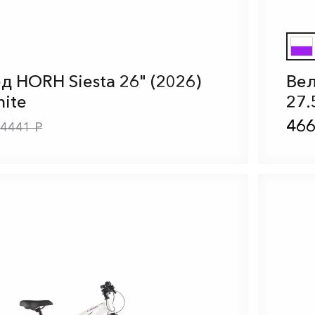
д HORH Siesta 26" (2026)
Вел
hite
27.
466
4441 Р