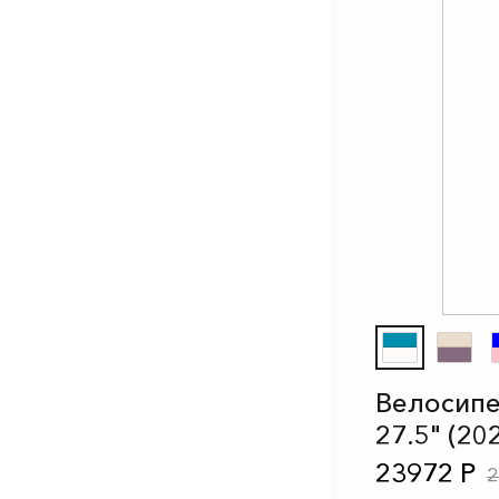
Велосипе
27.5" (20
23972 Р
2