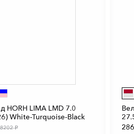
д HORH LIMA LMD 7.0
Вел
26) White-Turquoise-Black
27.
286
8202 Р