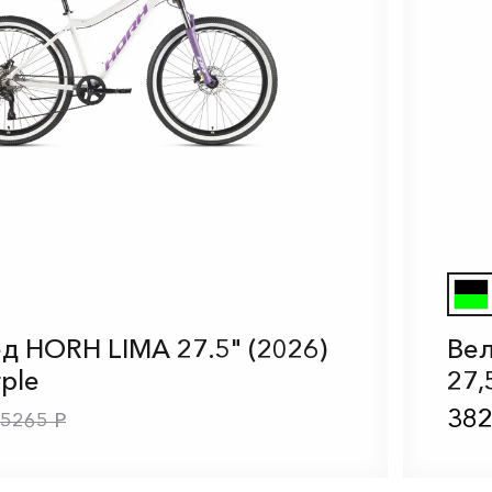
д HORH LIMA 27.5" (2026)
Вел
ple
27,
382
5265 Р