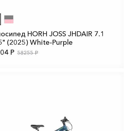
осипед HORH JOSS JHDAIR 7.1
5" (2025) White-Purple
04 Р
58255 Р