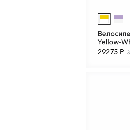
Велосипе
Yellow-W
29275 Р
3