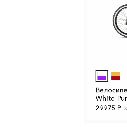
Велосипе
White-Pur
29975 Р
3