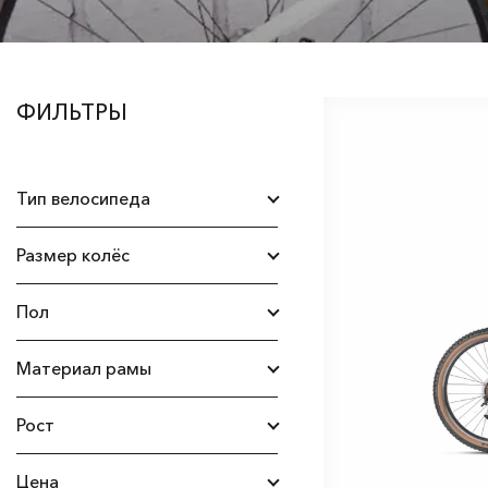
ФИЛЬТРЫ
Тип велосипеда
Горные
Размер колёс
Женские
27,5"
Пол
Подростковые
28" (700С)
Женский
Материал рамы
Детские
26"
Мужской
Алюминий
Рост
Электровелосипеды
160-170 см
Фэтбайки
Цена