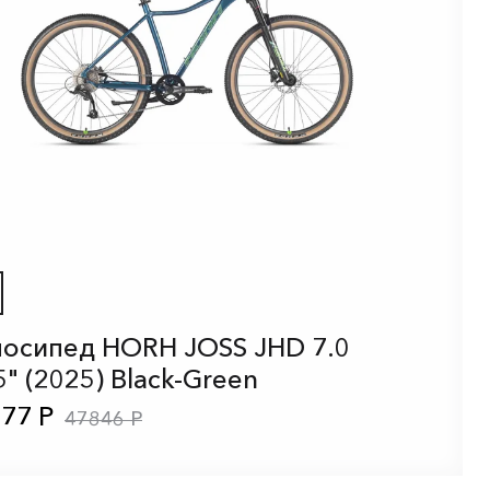
осипед HORH JOSS JHD 7.0
5" (2025) Black-Green
77 Р
47846 Р