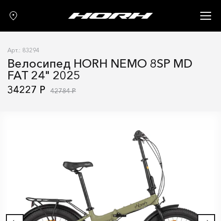
Запчасти
Аксессуары
Арт.: 83294
О нас
Велосипед HORH NEMO 8SP MD
FAT 24" 2025
Гарантия
34227 Р
42784 Р
Контакты