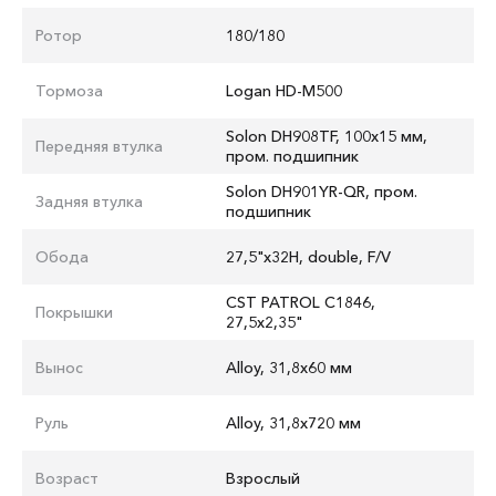
Ротор
180/180
Тормоза
Logan HD-M500
Solon DH908TF, 100x15 мм,
Передняя втулка
пром. подшипник
Solon DH901YR-QR, пром.
Задняя втулка
подшипник
Обода
27,5"x32H, double, F/V
CST PATROL C1846,
Покрышки
27,5x2,35"
Вынос
Alloy, 31,8x60 мм
Руль
Alloy, 31,8x720 мм
Возраст
Взрослый