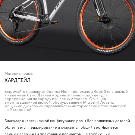
Материал рамы
ХАРДТЕЙЛ
Встречайте новинку от бренда Horh – велосипед Root. Это стильный
и надёжный байк. Данная модель отлично подойдёт для
передвижения по городу или лесным тропам. Оснащён
амортизационной вилкой, оборудованием Microshift Advent,
мощными дисковыми гидравлическими тормозами и трансмиссией
на 9 скоростей.
Благодаря классической конфигурации рамы без подвижных деталей
облегчается педалирование и снижается общий вес. Является
самым надёжным и практичным вариантом, не требующим