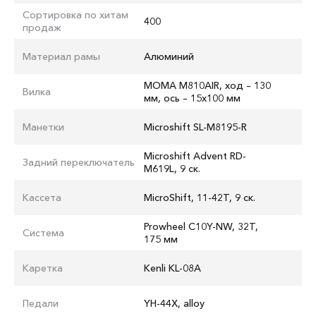
Сортировка по хитам
400
продаж
Материал рамы
Алюминий
MOMA M810AIR, ход – 130
Вилка
мм, ось – 15x100 мм
Манетки
Microshift SL-M8195-R
Microshift Advent RD-
Задний переключатель
M619L, 9 ск.
Кассета
MicroShift, 11-42T, 9 ск.
Prowheel C10Y-NW, 32T,
Система
175 мм
Каретка
Kenli KL-08A
Педали
YH-44X, alloy