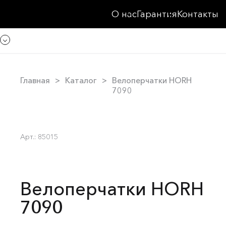
О нас
Гарантия
Контакты
Главная
Каталог
Велоперчатки HORH
7090
Арт.: 85015
Велоперчатки HORH
7090