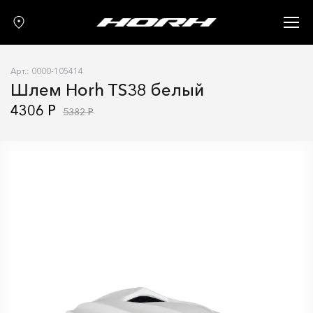
Запчасти
Аксессуары
Арт.: 0000-105414
О нас
Шлем Horh TS38 белый
Гарантия
4306 Р
5382 Р
Контакты