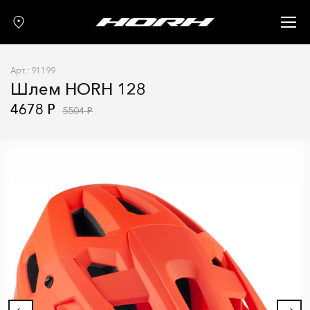
Запчасти
Аксессуары
Арт.: 91199
О нас
Шлем HORH 128
Гарантия
4678 Р
5504 Р
Контакты