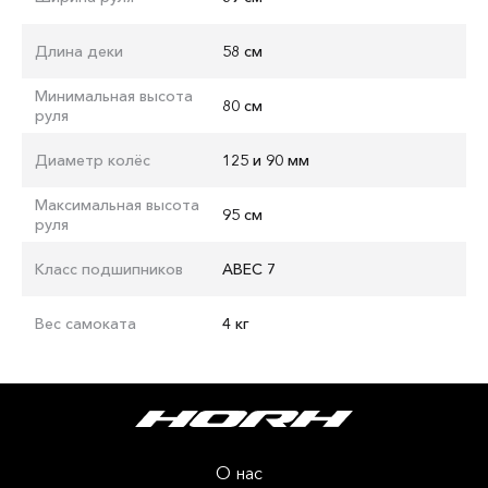
Длина деки
58 см
Минимальная высота
80 см
руля
Диаметр колёс
125 и 90 мм
Максимальная высота
95 см
руля
Класс подшипников
ABEC 7
Вес самоката
4 кг
О нас