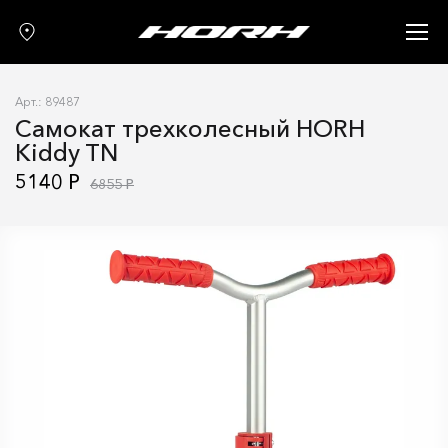
Запчасти
Аксессуары
Арт.: 89487
О нас
Самокат трехколесный HORH
Kiddy TN
Гарантия
5140 Р
6855 Р
Контакты