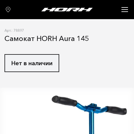
Запчасти
Аксессуары
Арт.: 78897
О нас
Самокат HORH Aura 145
Гарантия
Контакты
Нет в наличии