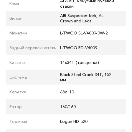
AL6061, Конусный рулевой
Рама
стакан
AIR Suspecion fork, AL
Вилка
Crown and Legs
Манетки
L-TWOO SL-V4009-9W-2
Задний переключатель
L-TWOO RD-V4009
Кассета
14х34T (трещотка)
Black Steel Crank 34T, 152
Система
мм
Каретка
68х119
Ротор
160/160
Тормоза
Logan HD-520