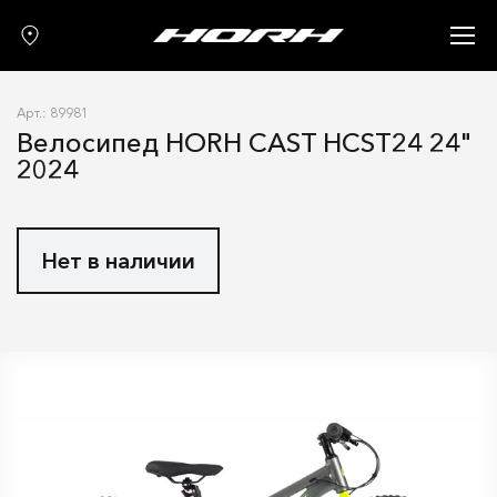
Запчасти
Аксессуары
Арт.: 89981
О нас
Велосипед HORH CAST HCST24 24"
2024
Гарантия
Контакты
Нет в наличии