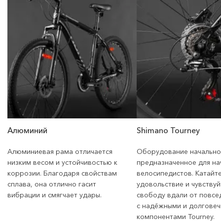
Алюминий
Shimano Tourney
Алюминиевая рама отличается
Оборудование начально
низким весом и устойчивостью к
предназначенное для н
коррозии. Благодаря свойствам
велосипедистов. Катайте
сплава, она отлично гасит
удовольствие и чувствуй
вибрации и смягчает удары.
свободу вдали от повсе
с надёжными и долгове
компонентами Tourney.