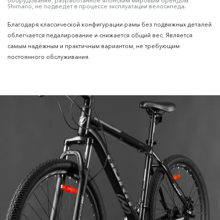
оборудование, разработанное японским мировым брендом
Shimano, не подведет в процессе эксплуатации велосипеда.
Благодаря классической конфигурации рамы без подвижных деталей
облегчается педалирование и снижается общий вес. Является
самым надёжным и практичным вариантом, не требующим
постоянного обслуживания.