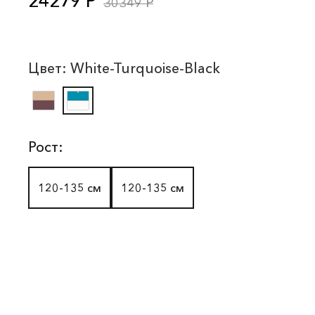
24279 Р
30349 Р
Цвет:
White-Turquoise-Black
Рост:
120-135 см
120-135 см