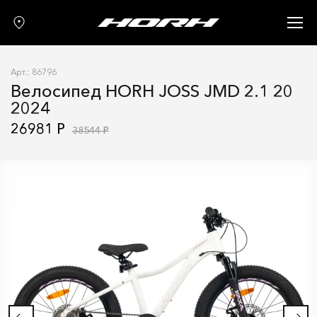
Запчасти
Аксессуары
Арт.: 86796
О нас
Велосипед HORH JOSS JMD 2.1 20
2024
Гарантия
26981 Р
38544 Р
Контакты