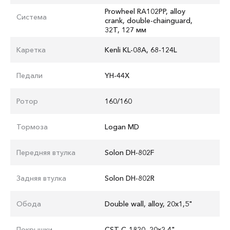
Prowheel RA102PP, alloy
Система
crank, double-chainguard,
32T, 127 мм
Каретка
Kenli KL-08A, 68-124L
Педали
YH-44X
Ротор
160/160
Тормоза
Logan MD
Передняя втулка
Solon DH-802F
Задняя втулка
Solon DH-802R
Обода
Double wall, alloy, 20x1,5"
Покрышки
CST C-1820, 20x2,4"