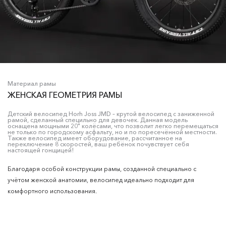
Материал рамы
ЖЕНСКАЯ ГЕОМЕТРИЯ РАМЫ
Детский велосипед Horh Joss JMD – крутой велосипед с заниженной
рамой, сделанный специльно для девочек. Данная модель
оснащена мощными 20" колёсами, что позволит легко перемещаться
не только по городскому асфальту, но и по поресечённой местности.
Также велосипед имеет оборудование, рассчитанное на
переключение 8 скоростей, ваш ребёнок почувствует себя
настоящей гонщицей!
Благодаря особой конструкции рамы, созданной специально с
учётом женской анатомии, велосипед идеально подходит для
комфортного использования.