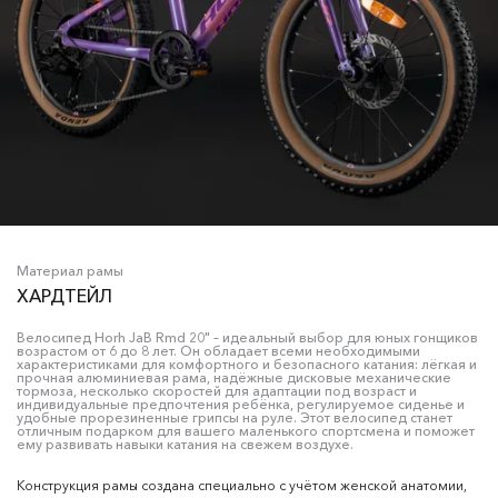
Материал рамы
ХАРДТЕЙЛ
Велосипед Horh JaB Rmd 20" – идеальный выбор для юных гонщиков
возрастом от 6 до 8 лет. Он обладает всеми необходимыми
характеристиками для комфортного и безопасного катания: лёгкая и
прочная алюминиевая рама, надёжные дисковые механические
тормоза, несколько скоростей для адаптации под возраст и
индивидуальные предпочтения ребёнка, регулируемое сиденье и
удобные прорезиненные грипсы на руле. Этот велосипед станет
отличным подарком для вашего маленького спортсмена и поможет
ему развивать навыки катания на свежем воздухе.
Конструкция рамы создана специально с учётом женской анатомии,