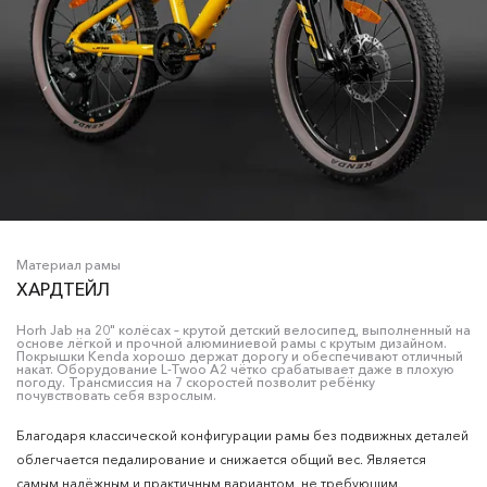
Материал рамы
ХАРДТЕЙЛ
Horh Jab на 20" колёсах – крутой детский велосипед, выполненный на
основе лёгкой и прочной алюминиевой рамы с крутым дизайном.
Покрышки Kenda хорошо держат дорогу и обеспечивают отличный
накат. Оборудование L-Twoo A2 чётко срабатывает даже в плохую
погоду. Трансмиссия на 7 скоростей позволит ребёнку
почувствовать себя взрослым.
Благодаря классической конфигурации рамы без подвижных деталей
облегчается педалирование и снижается общий вес. Является
самым надёжным и практичным вариантом, не требующим