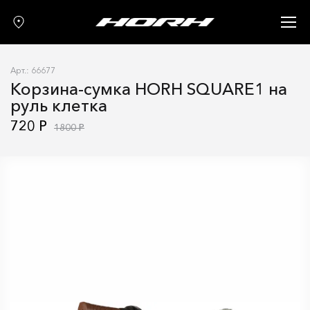
Запчасти
Аксессуары
Арт.: 66677
О нас
Корзина-сумка HORH SQUARE1 на
руль клетка
Гарантия
720 Р
1800 Р
Контакты